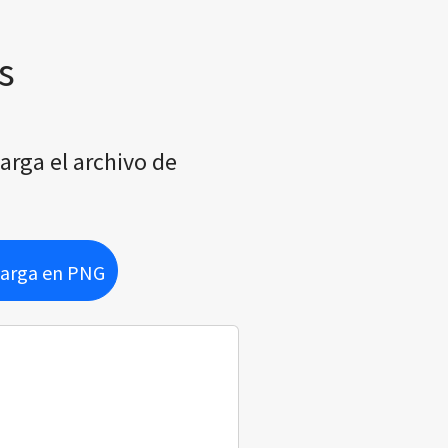
s
carga el archivo de
arga en PNG