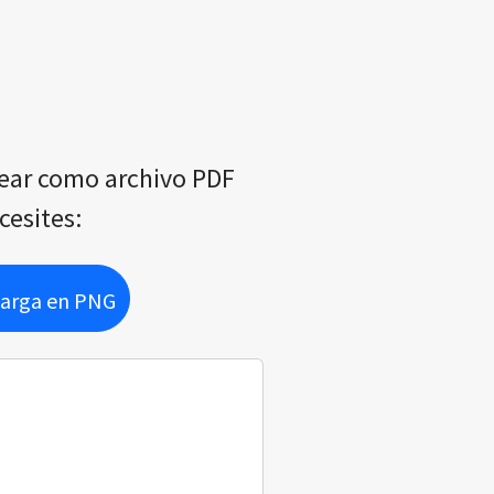
rear como archivo PDF
cesites:
arga en PNG