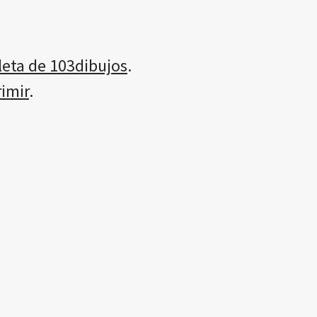
pleta de 103dibujos
.
rimir
.