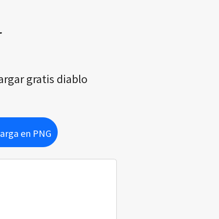
r
argar gratis diablo
arga en PNG