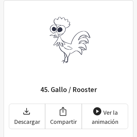
45. Gallo / Rooster
45.
Gallo / Rooster
Ver la
Descargar
Compartir
animación